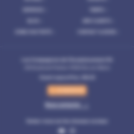
SERVICES
TARIFS
BLOG
AVIS CLIENTS
ZONE D'ACTIVITÉ
CONTACT & DEVIS
Les Compagnons de l'Assainissement 94
230 Boulevard Pasteur 94360 Bry-sur-Marne
Ouvert aujourd'hui, 24h/24
01 48 55 67 97
Nous contacter
Suivez-nous sur les réseaux sociaux
Youtube
Instagram