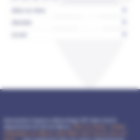
Ablon-sur-Seine
Alfortville
Arcueil
Intervention Urgence débouchage 24/7 dans tout le
département du Val-de-Marne,
Vitry-sur-Seine
,
Créteil
,
Champigny-sur-Marne
,
Saint-Maur-des-Fossés
,
Ivry-sur-